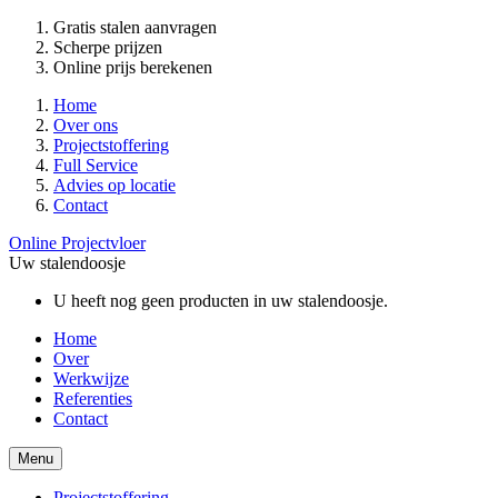
Gratis stalen aanvragen
Scherpe prijzen
Online prijs berekenen
Home
Over ons
Projectstoffering
Full Service
Advies op locatie
Contact
Online Projectvloer
Uw stalendoosje
U heeft nog geen producten in uw stalendoosje.
Home
Over
Werkwijze
Referenties
Contact
Menu
Projectstoffering