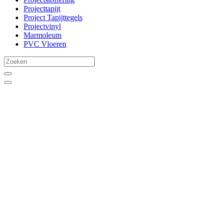
Projecttapijt
Project Tapijttegels
Projectvinyl
Marmoleum
PVC Vloeren