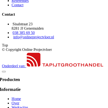
Referenties
Contact
Contact
Sisalstraat 23
8281 JJ Genemuiden
038 385 69 50
info@onlineprojectvloer.nl
Top
© Copyright Online Projectvloer
Onderdeel van:
Producten
Informatie
Home
Over
Werkwijze