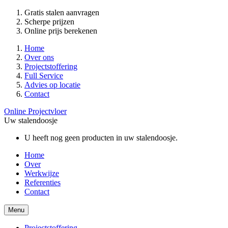
Gratis stalen aanvragen
Scherpe prijzen
Online prijs berekenen
Home
Over ons
Projectstoffering
Full Service
Advies op locatie
Contact
Online Projectvloer
Uw stalendoosje
U heeft nog geen producten in uw stalendoosje.
Home
Over
Werkwijze
Referenties
Contact
Menu
Projectstoffering