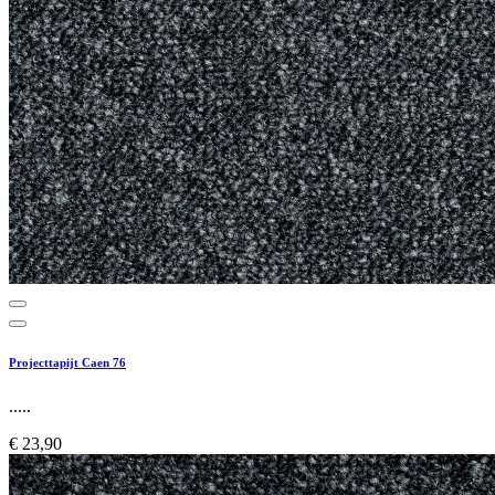
Projecttapijt Caen 76
.....
€ 23,90