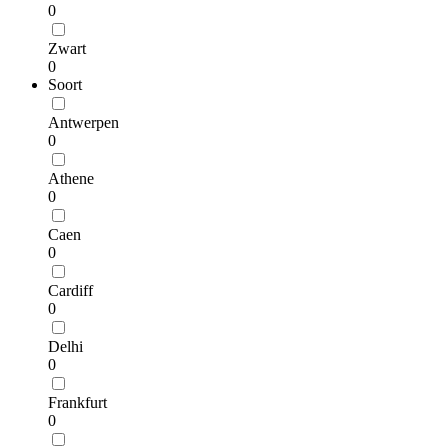
0
Zwart
0
Soort
Antwerpen
0
Athene
0
Caen
0
Cardiff
0
Delhi
0
Frankfurt
0