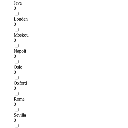
Java
0
Londen
0
Moskou
0
Napoli
0
Oslo
0
Oxford
0
Rome
0
Sevilla
0