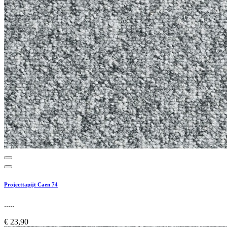
Projecttapijt Caen 74
.....
€ 23,90