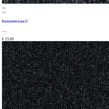
Projecttapijt Caen 77
.....
€ 23,90