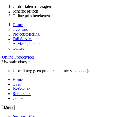
Gratis stalen aanvragen
Scherpe prijzen
Online prijs berekenen
Home
Over ons
Projectstoffering
Full Service
Advies op locatie
Contact
Online Projectvloer
Uw stalendoosje
U heeft nog geen producten in uw stalendoosje.
Home
Over
Werkwijze
Referenties
Contact
Menu
Projectstoffering