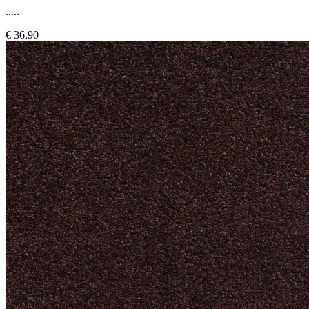
.....
€ 36,90