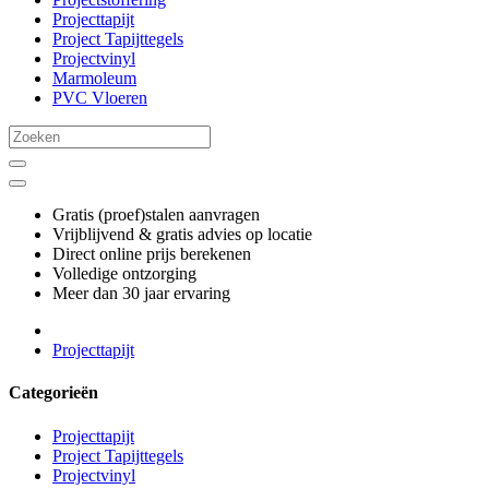
Projecttapijt
Project Tapijttegels
Projectvinyl
Marmoleum
PVC Vloeren
Gratis (proef)stalen aanvragen
Vrijblijvend & gratis advies op locatie
Direct online prijs berekenen
Volledige ontzorging
Meer dan 30 jaar ervaring
Projecttapijt
Categorieën
Projecttapijt
Project Tapijttegels
Projectvinyl