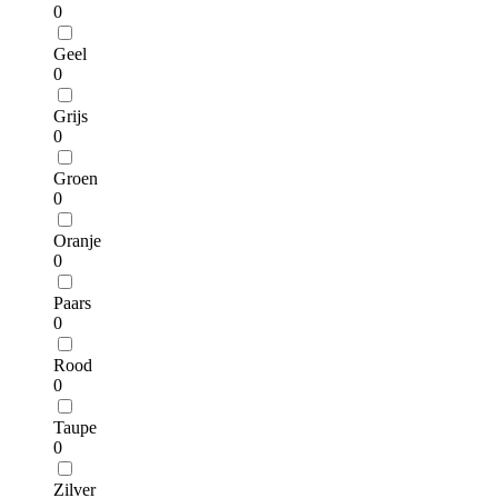
0
Geel
0
Grijs
0
Groen
0
Oranje
0
Paars
0
Rood
0
Taupe
0
Zilver