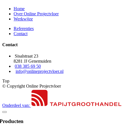
Home
Over Online Projectvloer
Werkwijze
Referenties
Contact
Contact
Sisalstraat 23
8281 JJ Genemuiden
038 385 69 50
info@onlineprojectvloer.nl
Top
© Copyright Online Projectvloer
Onderdeel van:
Producten