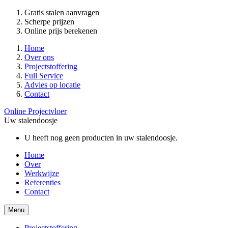
Gratis stalen aanvragen
Scherpe prijzen
Online prijs berekenen
Home
Over ons
Projectstoffering
Full Service
Advies op locatie
Contact
Online Projectvloer
Uw stalendoosje
U heeft nog geen producten in uw stalendoosje.
Home
Over
Werkwijze
Referenties
Contact
Menu
Projectstoffering