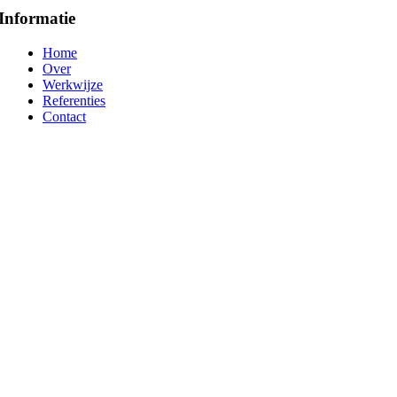
Informatie
Home
Over
Werkwijze
Referenties
Contact