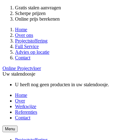
Gratis stalen aanvragen
Scherpe prijzen
Online prijs berekenen
Home
Over ons
Projectstoffering
Full Service
Advies op locatie
Contact
Online Projectvloer
Uw stalendoosje
U heeft nog geen producten in uw stalendoosje.
Home
Over
Werkwijze
Referenties
Contact
Menu
Projectstoffering