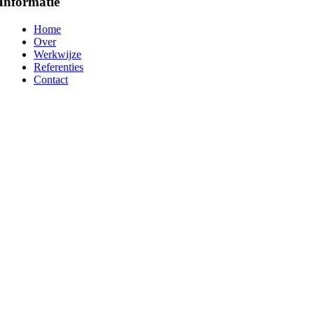
Informatie
Home
Over
Werkwijze
Referenties
Contact