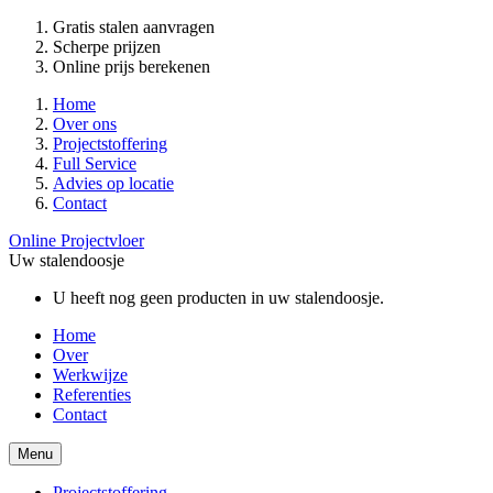
Gratis stalen aanvragen
Scherpe prijzen
Online prijs berekenen
Home
Over ons
Projectstoffering
Full Service
Advies op locatie
Contact
Online Projectvloer
Uw stalendoosje
U heeft nog geen producten in uw stalendoosje.
Home
Over
Werkwijze
Referenties
Contact
Menu
Projectstoffering