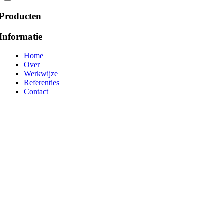
Producten
Informatie
Home
Over
Werkwijze
Referenties
Contact