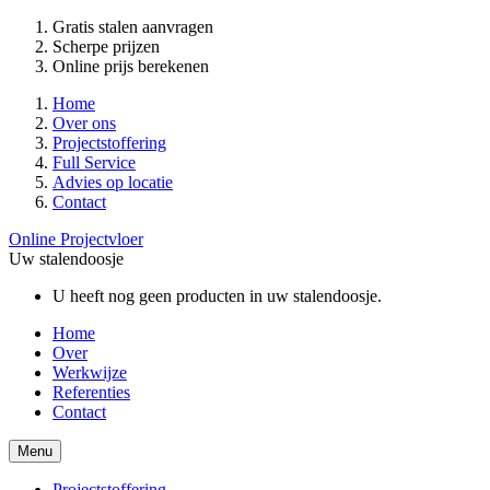
Gratis stalen aanvragen
Scherpe prijzen
Online prijs berekenen
Home
Over ons
Projectstoffering
Full Service
Advies op locatie
Contact
Online Projectvloer
Uw stalendoosje
U heeft nog geen producten in uw stalendoosje.
Home
Over
Werkwijze
Referenties
Contact
Menu
Projectstoffering