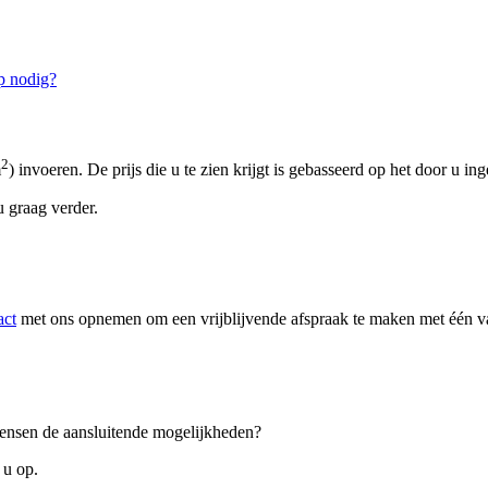
p nodig?
2
m
) invoeren. De prijs die u te zien krijgt is gebasseerd op het door u in
 graag verder.
act
met ons opnemen om een vrijblijvende afspraak te maken met één van
 wensen de aansluitende mogelijkheden?
 u op.