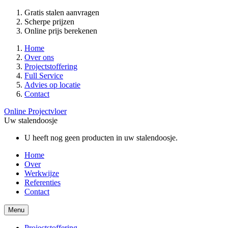
Gratis stalen aanvragen
Scherpe prijzen
Online prijs berekenen
Home
Over ons
Projectstoffering
Full Service
Advies op locatie
Contact
Online Projectvloer
Uw stalendoosje
U heeft nog geen producten in uw stalendoosje.
Home
Over
Werkwijze
Referenties
Contact
Menu
Projectstoffering