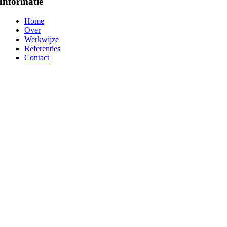
Informatie
Home
Over
Werkwijze
Referenties
Contact