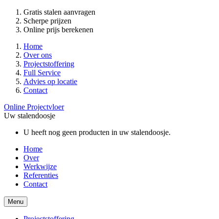
Gratis stalen aanvragen
Scherpe prijzen
Online prijs berekenen
Home
Over ons
Projectstoffering
Full Service
Advies op locatie
Contact
Online Projectvloer
Uw stalendoosje
U heeft nog geen producten in uw stalendoosje.
Home
Over
Werkwijze
Referenties
Contact
Menu
Projectstoffering