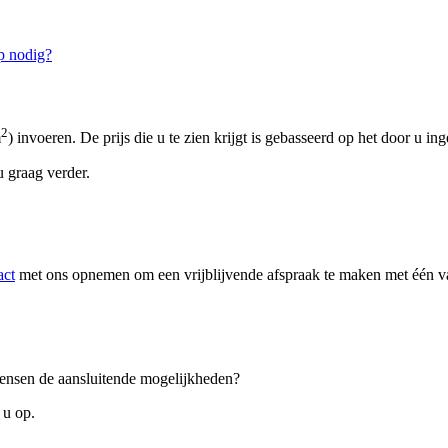
p nodig?
2
m
) invoeren. De prijs die u te zien krijgt is gebasseerd op het door u in
 graag verder.
act
met ons opnemen om een vrijblijvende afspraak te maken met één van
 wensen de aansluitende mogelijkheden?
 u op.