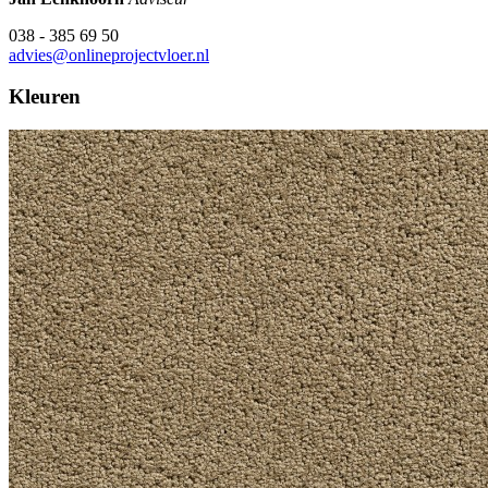
038 - 385 69 50
advies@onlineprojectvloer.nl
Kleuren