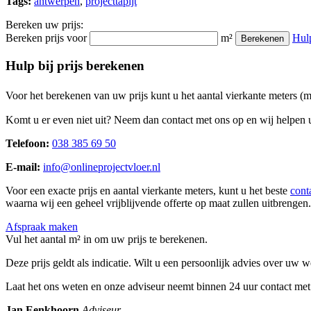
Tags:
antwerpen
,
projecttapijt
Bereken uw prijs:
Bereken prijs voor
m²
Hul
Berekenen
Hulp bij prijs berekenen
Voor het berekenen van uw prijs kunt u het aantal vierkante meters (
Komt u er even niet uit? Neem dan contact met ons op en wij helpen u
Telefoon:
038 385 69 50
E-mail:
info@onlineprojectvloer.nl
Voor een exacte prijs en aantal vierkante meters, kunt u het beste
cont
waarna wij een geheel vrijblijvende offerte op maat zullen uitbrengen.
Afspraak maken
Vul het aantal m² in om uw prijs te berekenen.
Deze prijs geldt als indicatie. Wilt u een persoonlijk advies over uw
Laat het ons weten en onze adviseur neemt binnen 24 uur contact met
Jan Eenkhoorn
Adviseur