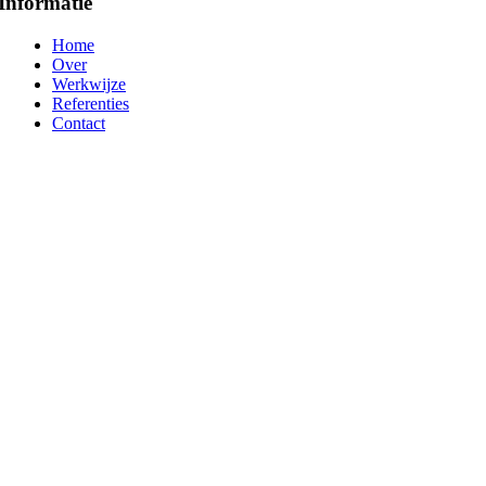
Informatie
Home
Over
Werkwijze
Referenties
Contact