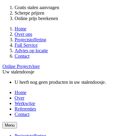
Gratis stalen aanvragen
Scherpe prijzen
Online prijs berekenen
Home
Over ons
Projectstoffering
Full Service
Advies op locatie
Contact
Online Projectvloer
Uw stalendoosje
U heeft nog geen producten in uw stalendoosje.
Home
Over
Werkwijze
Referenties
Contact
Menu
Projectstoffering