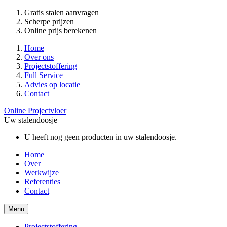
Gratis stalen aanvragen
Scherpe prijzen
Online prijs berekenen
Home
Over ons
Projectstoffering
Full Service
Advies op locatie
Contact
Online Projectvloer
Uw stalendoosje
U heeft nog geen producten in uw stalendoosje.
Home
Over
Werkwijze
Referenties
Contact
Menu
Projectstoffering