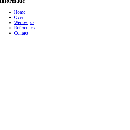
Informatie
Home
Over
Werkwijze
Referenties
Contact