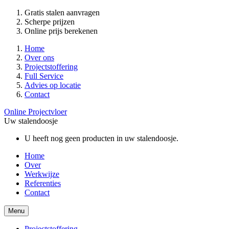
Gratis stalen aanvragen
Scherpe prijzen
Online prijs berekenen
Home
Over ons
Projectstoffering
Full Service
Advies op locatie
Contact
Online Projectvloer
Uw stalendoosje
U heeft nog geen producten in uw stalendoosje.
Home
Over
Werkwijze
Referenties
Contact
Menu
Projectstoffering