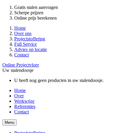
Gratis stalen aanvragen
Scherpe prijzen
Online prijs berekenen
Home
Over ons
Projectstoffering
Full Service
Advies op locatie
Contact
Online Projectvloer
Uw stalendoosje
U heeft nog geen producten in uw stalendoosje.
Home
Over
Werkwijze
Referenties
Contact
Menu
Projectstoffering