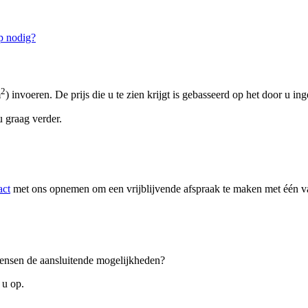
p nodig?
2
m
) invoeren. De prijs die u te zien krijgt is gebasseerd op het door u in
 graag verder.
act
met ons opnemen om een vrijblijvende afspraak te maken met één van
 wensen de aansluitende mogelijkheden?
 u op.