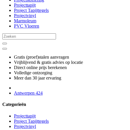
Projecttapijt
Project Tapijttegels
Projectvinyl
Marmoleum
PVC Vloeren
Gratis (proef)stalen aanvragen
Vrijblijvend & gratis advies op locatie
Direct online prijs berekenen
Volledige ontzorging
Meer dan 30 jaar ervaring
Antwerpen 424
Categorieën
Projecttapijt
Project Tapijttegels
Projectvinyl