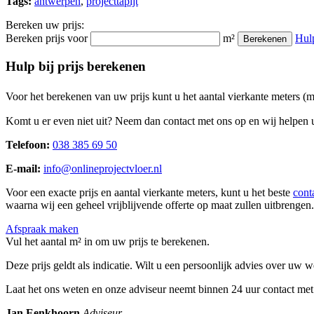
Tags:
antwerpen
,
projecttapijt
Bereken uw prijs:
Bereken prijs voor
m²
Hul
Berekenen
Hulp bij prijs berekenen
Voor het berekenen van uw prijs kunt u het aantal vierkante meters (
Komt u er even niet uit? Neem dan contact met ons op en wij helpen u
Telefoon:
038 385 69 50
E-mail:
info@onlineprojectvloer.nl
Voor een exacte prijs en aantal vierkante meters, kunt u het beste
cont
waarna wij een geheel vrijblijvende offerte op maat zullen uitbrengen.
Afspraak maken
Vul het aantal m² in om uw prijs te berekenen.
Deze prijs geldt als indicatie. Wilt u een persoonlijk advies over uw
Laat het ons weten en onze adviseur neemt binnen 24 uur contact met
Jan Eenkhoorn
Adviseur