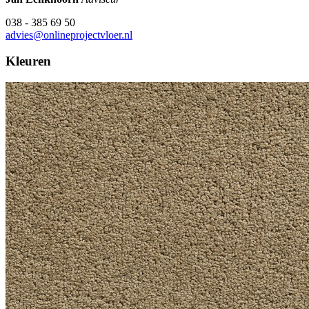
038 - 385 69 50
advies@onlineprojectvloer.nl
Kleuren