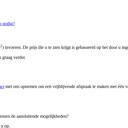
p nodig?
2
m
) invoeren. De prijs die u te zien krijgt is gebasseerd op het door u in
 graag verder.
act
met ons opnemen om een vrijblijvende afspraak te maken met één van
 wensen de aansluitende mogelijkheden?
 u op.