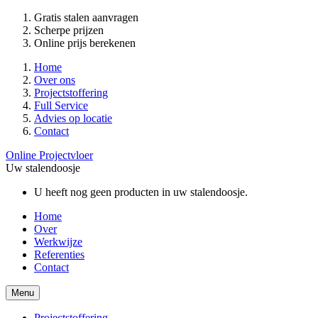
Gratis stalen aanvragen
Scherpe prijzen
Online prijs berekenen
Home
Over ons
Projectstoffering
Full Service
Advies op locatie
Contact
Online Projectvloer
Uw stalendoosje
U heeft nog geen producten in uw stalendoosje.
Home
Over
Werkwijze
Referenties
Contact
Menu
Projectstoffering