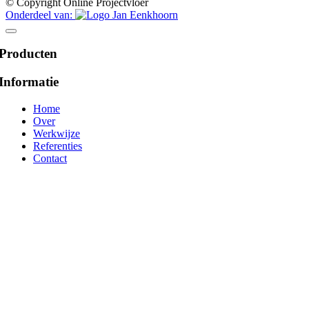
© Copyright Online Projectvloer
Onderdeel van:
Producten
Informatie
Home
Over
Werkwijze
Referenties
Contact