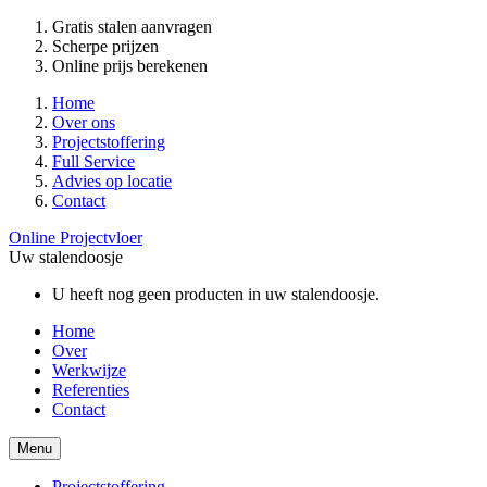
Gratis stalen aanvragen
Scherpe prijzen
Online prijs berekenen
Home
Over ons
Projectstoffering
Full Service
Advies op locatie
Contact
Online Projectvloer
Uw stalendoosje
U heeft nog geen producten in uw stalendoosje.
Home
Over
Werkwijze
Referenties
Contact
Menu
Projectstoffering