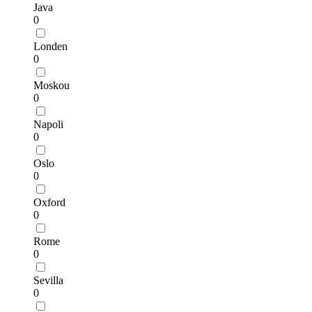
Java
0
Londen
0
Moskou
0
Napoli
0
Oslo
0
Oxford
0
Rome
0
Sevilla
0