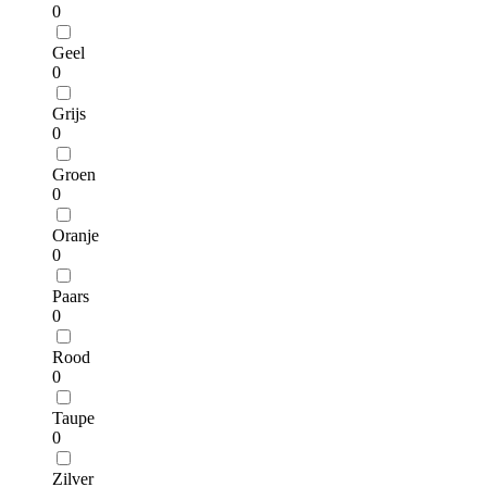
0
Geel
0
Grijs
0
Groen
0
Oranje
0
Paars
0
Rood
0
Taupe
0
Zilver