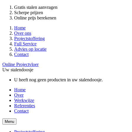
Gratis stalen aanvragen
Scherpe prijzen
Online prijs berekenen
Home
Over ons
Projectstoffering
Full Service
Advies op locatie
Contact
Online Projectvloer
Uw stalendoosje
U heeft nog geen producten in uw stalendoosje.
Home
Over
Werkwijze
Referenties
Contact
Menu
Projectstoffering