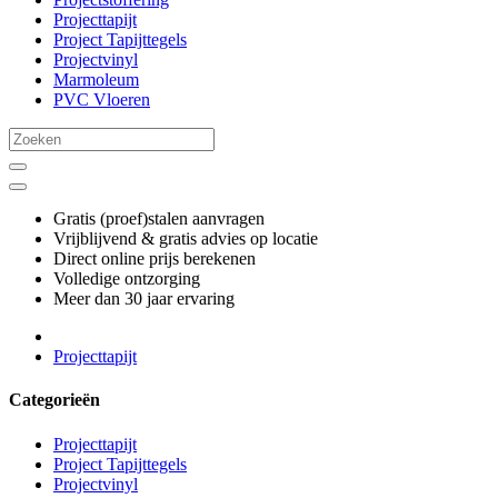
Projecttapijt
Project Tapijttegels
Projectvinyl
Marmoleum
PVC Vloeren
Gratis (proef)stalen aanvragen
Vrijblijvend & gratis advies op locatie
Direct online prijs berekenen
Volledige ontzorging
Meer dan 30 jaar ervaring
Projecttapijt
Categorieën
Projecttapijt
Project Tapijttegels
Projectvinyl