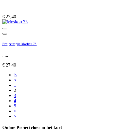
.....
€ 27,40
Projecttapijt Moskou 73
.....
€ 27,40
|<
<
1
2
3
4
5
>
>|
Online Projectvloer in het kort