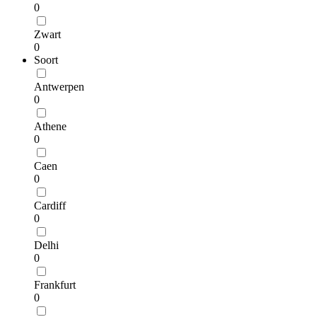
0
Zwart
0
Soort
Antwerpen
0
Athene
0
Caen
0
Cardiff
0
Delhi
0
Frankfurt
0