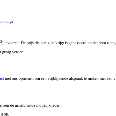
p nodig?
2
m
) invoeren. De prijs die u te zien krijgt is gebasseerd op het door u in
 graag verder.
act
met ons opnemen om een vrijblijvende afspraak te maken met één van
 wensen de aansluitende mogelijkheden?
 u op.