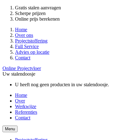
Gratis stalen aanvragen
Scherpe prijzen
Online prijs berekenen
Home
Over ons
Projectstoffering
Full Service
Advies op locatie
Contact
Online Projectvloer
Uw stalendoosje
U heeft nog geen producten in uw stalendoosje.
Home
Over
Werkwijze
Referenties
Contact
Menu
Projectstoffering