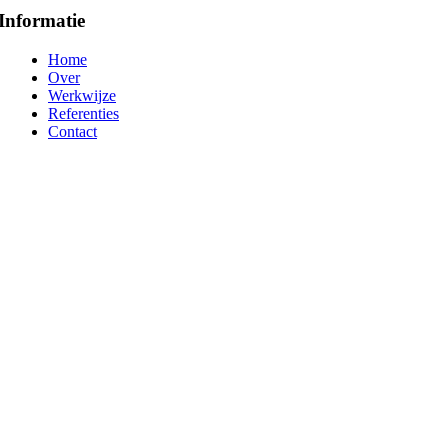
Informatie
Home
Over
Werkwijze
Referenties
Contact