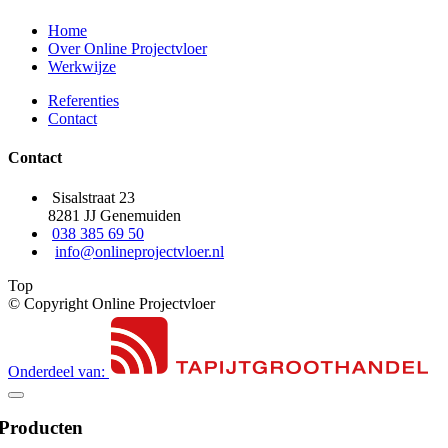
Home
Over Online Projectvloer
Werkwijze
Referenties
Contact
Contact
Sisalstraat 23
8281 JJ Genemuiden
038 385 69 50
info@onlineprojectvloer.nl
Top
© Copyright Online Projectvloer
Onderdeel van:
Producten