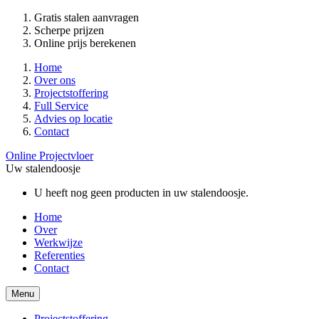
Gratis stalen aanvragen
Scherpe prijzen
Online prijs berekenen
Home
Over ons
Projectstoffering
Full Service
Advies op locatie
Contact
Online Projectvloer
Uw stalendoosje
U heeft nog geen producten in uw stalendoosje.
Home
Over
Werkwijze
Referenties
Contact
Menu
Projectstoffering