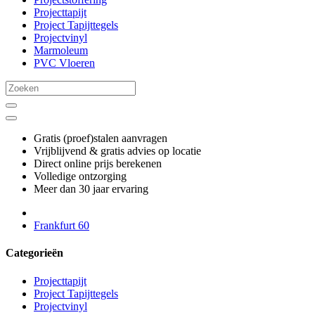
Projecttapijt
Project Tapijttegels
Projectvinyl
Marmoleum
PVC Vloeren
Gratis (proef)stalen aanvragen
Vrijblijvend & gratis advies op locatie
Direct online prijs berekenen
Volledige ontzorging
Meer dan 30 jaar ervaring
Frankfurt 60
Categorieën
Projecttapijt
Project Tapijttegels
Projectvinyl