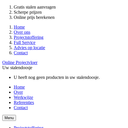
Gratis stalen aanvragen
Scherpe prijzen
Online prijs berekenen
Home
Over ons
Projectstoffering
Full Service
Advies op locatie
Contact
Online Projectvloer
Uw stalendoosje
U heeft nog geen producten in uw stalendoosje.
Home
Over
Werkwijze
Referenties
Contact
Menu
Projectstoffering