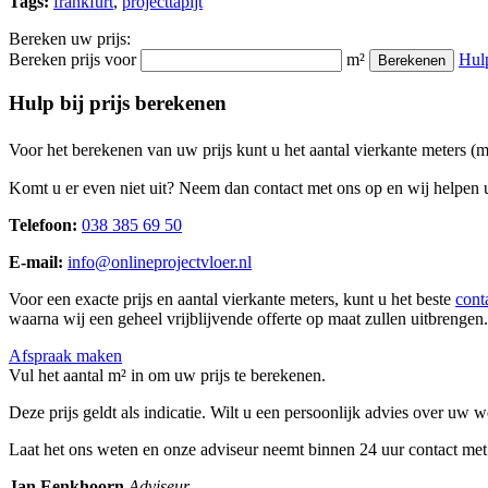
Tags:
frankfurt
,
projecttapijt
Bereken uw prijs:
Bereken prijs voor
m²
Hul
Berekenen
Hulp bij prijs berekenen
Voor het berekenen van uw prijs kunt u het aantal vierkante meters (
Komt u er even niet uit? Neem dan contact met ons op en wij helpen u
Telefoon:
038 385 69 50
E-mail:
info@onlineprojectvloer.nl
Voor een exacte prijs en aantal vierkante meters, kunt u het beste
cont
waarna wij een geheel vrijblijvende offerte op maat zullen uitbrengen.
Afspraak maken
Vul het aantal m² in om uw prijs te berekenen.
Deze prijs geldt als indicatie. Wilt u een persoonlijk advies over uw
Laat het ons weten en onze adviseur neemt binnen 24 uur contact met
Jan Eenkhoorn
Adviseur