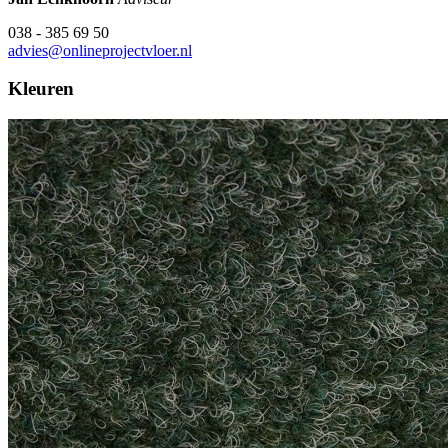
038 - 385 69 50
advies@onlineprojectvloer.nl
Kleuren