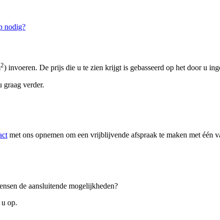
p nodig?
2
m
) invoeren. De prijs die u te zien krijgt is gebasseerd op het door u in
 graag verder.
act
met ons opnemen om een vrijblijvende afspraak te maken met één van
 wensen de aansluitende mogelijkheden?
 u op.