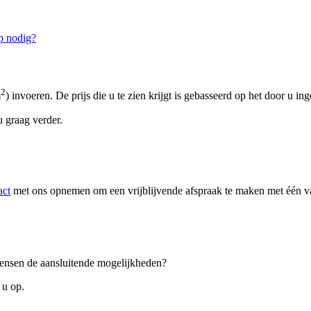
p nodig?
2
m
) invoeren. De prijs die u te zien krijgt is gebasseerd op het door u in
 graag verder.
act
met ons opnemen om een vrijblijvende afspraak te maken met één van
 wensen de aansluitende mogelijkheden?
 u op.