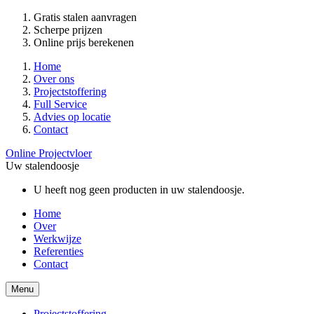
Gratis stalen aanvragen
Scherpe prijzen
Online prijs berekenen
Home
Over ons
Projectstoffering
Full Service
Advies op locatie
Contact
Online Projectvloer
Uw stalendoosje
U heeft nog geen producten in uw stalendoosje.
Home
Over
Werkwijze
Referenties
Contact
Menu
Projectstoffering