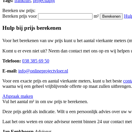
Tags:
frankfurt
,
projecttapijt
Bereken uw prijs:
Bereken prijs voor
m²
Hul
Berekenen
Hulp bij prijs berekenen
Voor het berekenen van uw prijs kunt u het aantal vierkante meters (
Komt u er even niet uit? Neem dan contact met ons op en wij helpen u
Telefoon:
038 385 69 50
E-mail:
info@onlineprojectvloer.nl
Voor een exacte prijs en aantal vierkante meters, kunt u het beste
cont
waarna wij een geheel vrijblijvende offerte op maat zullen uitbrengen.
Afspraak maken
Vul het aantal m² in om uw prijs te berekenen.
Deze prijs geldt als indicatie. Wilt u een persoonlijk advies over uw
Laat het ons weten en onze adviseur neemt binnen 24 uur contact met
Jan Eenkhoorn
Adviseur