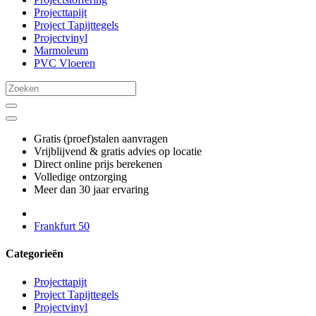
Projecttapijt
Project Tapijttegels
Projectvinyl
Marmoleum
PVC Vloeren
Gratis (proef)stalen aanvragen
Vrijblijvend & gratis advies op locatie
Direct online prijs berekenen
Volledige ontzorging
Meer dan 30 jaar ervaring
Frankfurt 50
Categorieën
Projecttapijt
Project Tapijttegels
Projectvinyl