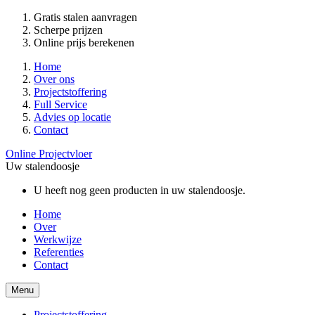
Gratis stalen aanvragen
Scherpe prijzen
Online prijs berekenen
Home
Over ons
Projectstoffering
Full Service
Advies op locatie
Contact
Online Projectvloer
Uw stalendoosje
U heeft nog geen producten in uw stalendoosje.
Home
Over
Werkwijze
Referenties
Contact
Menu
Projectstoffering