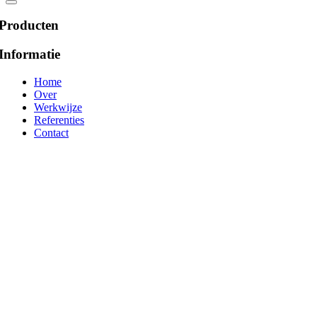
Producten
Informatie
Home
Over
Werkwijze
Referenties
Contact