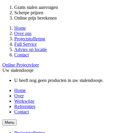
Gratis stalen aanvragen
Scherpe prijzen
Online prijs berekenen
Home
Over ons
Projectstoffering
Full Service
Advies op locatie
Contact
Online Projectvloer
Uw stalendoosje
U heeft nog geen producten in uw stalendoosje.
Home
Over
Werkwijze
Referenties
Contact
Menu
Projectstoffering