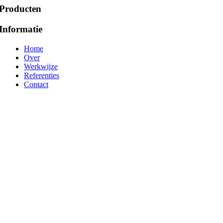
Producten
Informatie
Home
Over
Werkwijze
Referenties
Contact