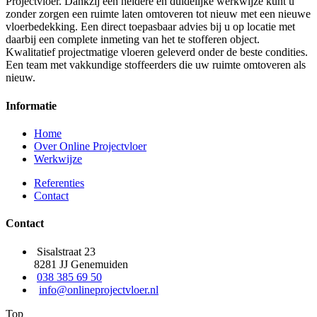
Projectvloer. Dankzij een heldere en duidelijke werkwijze kunt u
zonder zorgen een ruimte laten omtoveren tot nieuw met een nieuwe
vloerbedekking. Een direct toepasbaar advies bij u op locatie met
daarbij een complete inmeting van het te stofferen object.
Kwalitatief projectmatige vloeren geleverd onder de beste condities.
Een team met vakkundige stoffeerders die uw ruimte omtoveren als
nieuw.
Informatie
Home
Over Online Projectvloer
Werkwijze
Referenties
Contact
Contact
Sisalstraat 23
8281 JJ Genemuiden
038 385 69 50
info@onlineprojectvloer.nl
Top