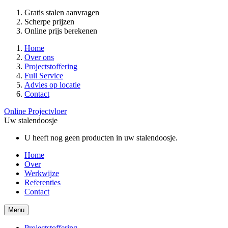
Gratis stalen aanvragen
Scherpe prijzen
Online prijs berekenen
Home
Over ons
Projectstoffering
Full Service
Advies op locatie
Contact
Online Projectvloer
Uw stalendoosje
U heeft nog geen producten in uw stalendoosje.
Home
Over
Werkwijze
Referenties
Contact
Menu
Projectstoffering