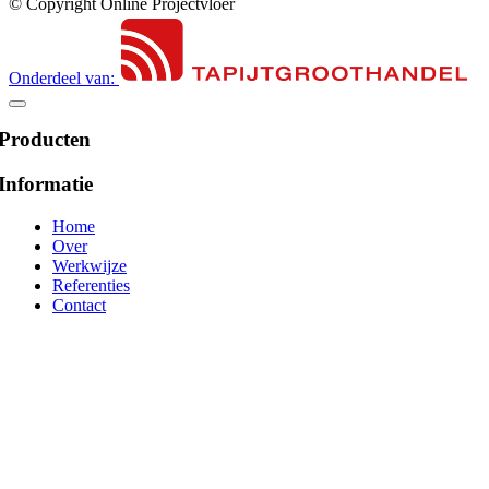
© Copyright Online Projectvloer
Onderdeel van:
Producten
Informatie
Home
Over
Werkwijze
Referenties
Contact