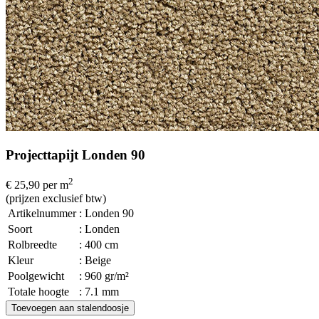
Projecttapijt Londen 90
2
€ 25,90
per m
(prijzen exclusief btw)
Artikelnummer
: Londen 90
Soort
: Londen
Rolbreedte
: 400 cm
Kleur
: Beige
Poolgewicht
: 960 gr/m²
Totale hoogte
: 7.1 mm
Toevoegen aan stalendoosje