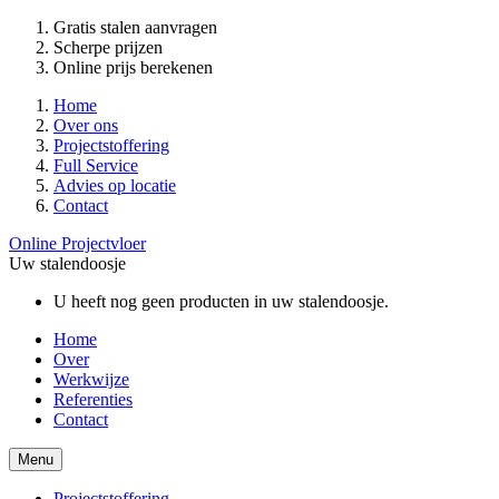
Gratis stalen aanvragen
Scherpe prijzen
Online prijs berekenen
Home
Over ons
Projectstoffering
Full Service
Advies op locatie
Contact
Online Projectvloer
Uw stalendoosje
U heeft nog geen producten in uw stalendoosje.
Home
Over
Werkwijze
Referenties
Contact
Menu
Projectstoffering