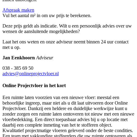
Afspraak maken
Vul het aantal m² in om uw prijs te berekenen.
Deze prijs geldt als indicatie. Wilt u een persoonlijk advies over uw
wensen de aansluitende mogelijkheden?
Laat het ons weten en onze adviseur neemt binnen 24 uur contact
met u op.
Jan Eenkhoorn
Adviseur
038 - 385 69 50
advies@onlineprojectvloer.nl
Online Projectvloer in het kort
Een ruimte laten voorzien van een nieuwe vloer: meestal een
behoorlijke ingreep, maar niet als u dit laat uitvoeren door Online
Projectvloer. Dankzij een heldere en duidelijke werkwijze kunt u
zonder zorgen een ruimte laten omtoveren tot nieuw met een nieuwe
vloerbedekking. Een direct toepasbaar advies bij u op locatie met
daarbij een complete inmeting van het te stofferen object.
Kwalitatief projectmatige vloeren geleverd onder de beste condities.
Een team met vakkundige stoffeerders die uw ruimte omtoveren als