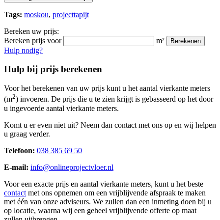
Tags:
moskou
,
projecttapijt
Bereken uw prijs:
Bereken prijs voor
m²
Berekenen
Hulp nodig?
Hulp bij prijs berekenen
Voor het berekenen van uw prijs kunt u het aantal vierkante meters
2
(m
) invoeren. De prijs die u te zien krijgt is gebasseerd op het door
u ingevoerde aantal vierkante meters.
Komt u er even niet uit? Neem dan contact met ons op en wij helpen
u graag verder.
Telefoon:
038 385 69 50
E-mail:
info@onlineprojectvloer.nl
Voor een exacte prijs en aantal vierkante meters, kunt u het beste
contact
met ons opnemen om een vrijblijvende afspraak te maken
met één van onze adviseurs. We zullen dan een inmeting doen bij u
op locatie, waarna wij een geheel vrijblijvende offerte op maat
zullen uitbrengen.