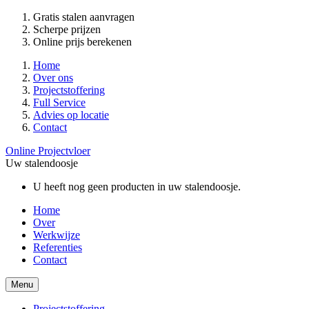
Gratis stalen aanvragen
Scherpe prijzen
Online prijs berekenen
Home
Over ons
Projectstoffering
Full Service
Advies op locatie
Contact
Online Projectvloer
Uw stalendoosje
U heeft nog geen producten in uw stalendoosje.
Home
Over
Werkwijze
Referenties
Contact
Menu
Projectstoffering