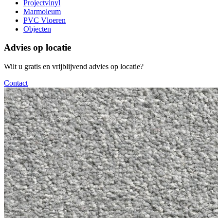
Projectvinyl
Marmoleum
PVC Vloeren
Objecten
Advies op locatie
Wilt u gratis en vrijblijvend advies op locatie?
Contact