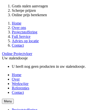
Gratis stalen aanvragen
Scherpe prijzen
Online prijs berekenen
Home
Over ons
Projectstoffering
Full Service
Advies op locatie
Contact
Online Projectvloer
Uw stalendoosje
U heeft nog geen producten in uw stalendoosje.
Home
Over
Werkwijze
Referenties
Contact
Menu
Projectstoffering