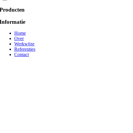
Producten
Informatie
Home
Over
Werkwijze
Referenties
Contact