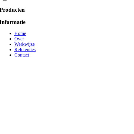
Producten
Informatie
Home
Over
Werkwijze
Referenties
Contact