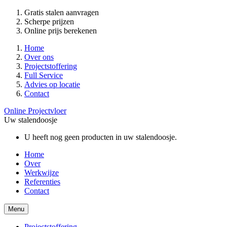
Gratis stalen aanvragen
Scherpe prijzen
Online prijs berekenen
Home
Over ons
Projectstoffering
Full Service
Advies op locatie
Contact
Online Projectvloer
Uw stalendoosje
U heeft nog geen producten in uw stalendoosje.
Home
Over
Werkwijze
Referenties
Contact
Menu
Projectstoffering