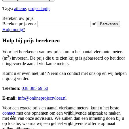
Tags:
athene
,
projecttapijt
Bereken uw prijs:
Bereken prijs voor
m²
Berekenen
Hulp nodig?
Hulp bij prijs berekenen
Voor het berekenen van uw prijs kunt u het aantal vierkante meters
2
(m
) invoeren. De prijs die u te zien krijgt is gebasseerd op het door
u ingevoerde aantal vierkante meters.
Komt u er even niet uit? Neem dan contact met ons op en wij helpen
u graag verder.
Telefoon:
038 385 69 50
E-mail:
info@onlineprojectvloer.nl
Voor een exacte prijs en aantal vierkante meters, kunt u het beste
contact
met ons opnemen om een vrijblijvende afspraak te maken
met één van onze adviseurs. We zullen dan een inmeting doen bij u
op locatie, waarna wij een geheel vrijblijvende offerte op maat
zullen uitbrengen.