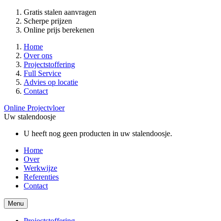
Gratis stalen aanvragen
Scherpe prijzen
Online prijs berekenen
Home
Over ons
Projectstoffering
Full Service
Advies op locatie
Contact
Online Projectvloer
Uw stalendoosje
U heeft nog geen producten in uw stalendoosje.
Home
Over
Werkwijze
Referenties
Contact
Menu
Projectstoffering