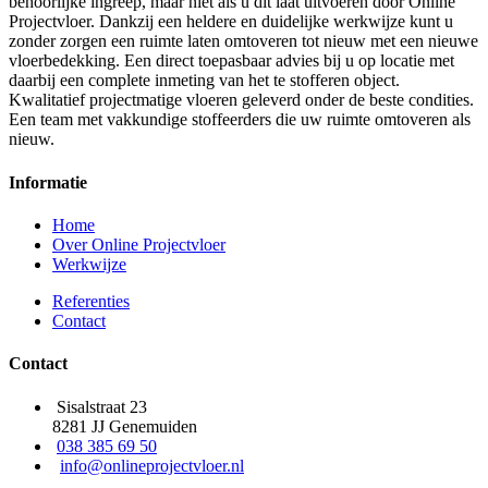
behoorlijke ingreep, maar niet als u dit laat uitvoeren door Online
Projectvloer. Dankzij een heldere en duidelijke werkwijze kunt u
zonder zorgen een ruimte laten omtoveren tot nieuw met een nieuwe
vloerbedekking. Een direct toepasbaar advies bij u op locatie met
daarbij een complete inmeting van het te stofferen object.
Kwalitatief projectmatige vloeren geleverd onder de beste condities.
Een team met vakkundige stoffeerders die uw ruimte omtoveren als
nieuw.
Informatie
Home
Over Online Projectvloer
Werkwijze
Referenties
Contact
Contact
Sisalstraat 23
8281 JJ Genemuiden
038 385 69 50
info@onlineprojectvloer.nl