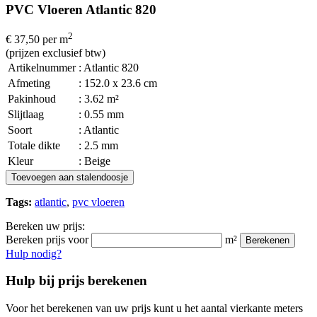
PVC Vloeren Atlantic 820
2
€ 37,50
per m
(prijzen exclusief btw)
Artikelnummer
: Atlantic 820
Afmeting
: 152.0 x 23.6 cm
Pakinhoud
: 3.62 m²
Slijtlaag
: 0.55 mm
Soort
: Atlantic
Totale dikte
: 2.5 mm
Kleur
: Beige
Toevoegen aan stalendoosje
Tags:
atlantic
,
pvc vloeren
Bereken uw prijs:
Bereken prijs voor
m²
Berekenen
Hulp nodig?
Hulp bij prijs berekenen
Voor het berekenen van uw prijs kunt u het aantal vierkante meters