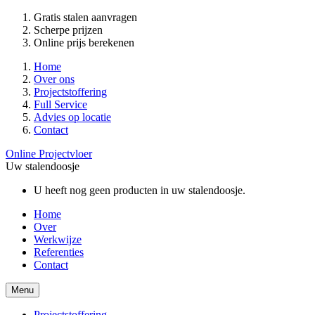
Gratis stalen aanvragen
Scherpe prijzen
Online prijs berekenen
Home
Over ons
Projectstoffering
Full Service
Advies op locatie
Contact
Online Projectvloer
Uw stalendoosje
U heeft nog geen producten in uw stalendoosje.
Home
Over
Werkwijze
Referenties
Contact
Menu
Projectstoffering