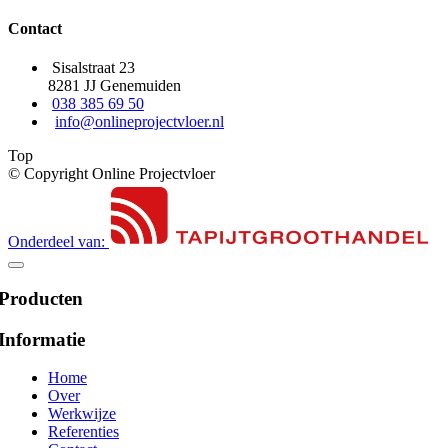
Contact
Sisalstraat 23
8281 JJ Genemuiden
038 385 69 50
info@onlineprojectvloer.nl
Top
© Copyright Online Projectvloer
Onderdeel van:
Producten
Informatie
Home
Over
Werkwijze
Referenties