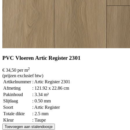
PVC Vloeren Artic Register 2301
2
€ 34,50
per m
(prijzen exclusief btw)
Artikelnummer
: Artic Register 2301
Afmeting
: 121.92 x 22.86 cm
Pakinhoud
: 3.34 m²
Slijtlaag
: 0.50 mm
Soort
: Artic Register
Totale dikte
: 2.5 mm
Kleur
: Taupe
Toevoegen aan stalendoosje