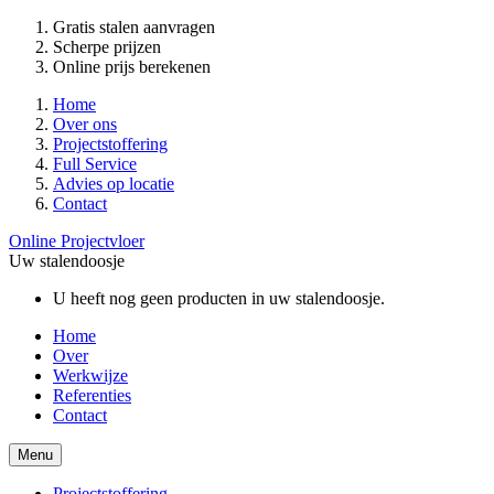
Gratis stalen aanvragen
Scherpe prijzen
Online prijs berekenen
Home
Over ons
Projectstoffering
Full Service
Advies op locatie
Contact
Online Projectvloer
Uw stalendoosje
U heeft nog geen producten in uw stalendoosje.
Home
Over
Werkwijze
Referenties
Contact
Menu
Projectstoffering