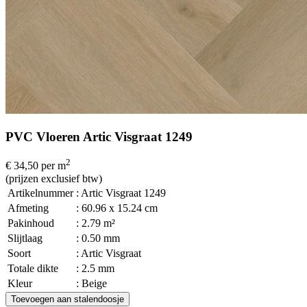
PVC Vloeren Artic Visgraat 1249
2
€ 34,50
per m
(prijzen exclusief btw)
Artikelnummer
: Artic Visgraat 1249
Afmeting
: 60.96 x 15.24 cm
Pakinhoud
: 2.79 m²
Slijtlaag
: 0.50 mm
Soort
: Artic Visgraat
Totale dikte
: 2.5 mm
Kleur
: Beige
Toevoegen aan stalendoosje