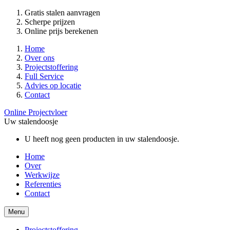
Gratis stalen aanvragen
Scherpe prijzen
Online prijs berekenen
Home
Over ons
Projectstoffering
Full Service
Advies op locatie
Contact
Online Projectvloer
Uw stalendoosje
U heeft nog geen producten in uw stalendoosje.
Home
Over
Werkwijze
Referenties
Contact
Menu
Projectstoffering