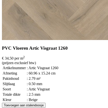
PVC Vloeren Artic Visgraat 1260
2
€ 34,50
per m
(prijzen exclusief btw)
Artikelnummer
: Artic Visgraat 1260
Afmeting
: 60.96 x 15.24 cm
Pakinhoud
: 2.79 m²
Slijtlaag
: 0.50 mm
Soort
: Artic Visgraat
Totale dikte
: 2.5 mm
Kleur
: Beige
Toevoegen aan stalendoosje