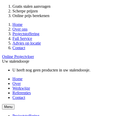
Gratis stalen aanvragen
Scherpe prijzen
Online prijs berekenen
Home
Over ons
Projectstoffering
Full Service
Advies op locatie
Contact
Online Projectvloer
Uw stalendoosje
U heeft nog geen producten in uw stalendoosje.
Home
Over
Werkwijze
Referenties
Contact
Menu
Projectstoffering