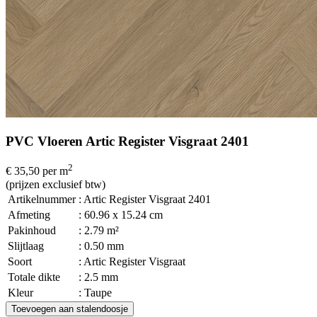
PVC Vloeren Artic Register Visgraat 2401
2
€ 35,50
per m
(prijzen exclusief btw)
Artikelnummer
: Artic Register Visgraat 2401
Afmeting
: 60.96 x 15.24 cm
Pakinhoud
: 2.79 m²
Slijtlaag
: 0.50 mm
Soort
: Artic Register Visgraat
Totale dikte
: 2.5 mm
Kleur
: Taupe
Toevoegen aan stalendoosje