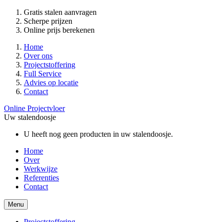
Gratis stalen aanvragen
Scherpe prijzen
Online prijs berekenen
Home
Over ons
Projectstoffering
Full Service
Advies op locatie
Contact
Online Projectvloer
Uw stalendoosje
U heeft nog geen producten in uw stalendoosje.
Home
Over
Werkwijze
Referenties
Contact
Menu
Projectstoffering