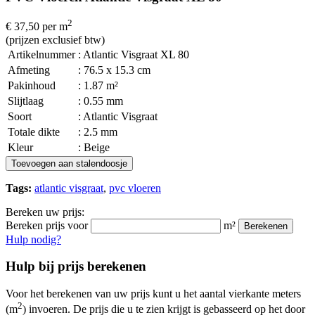
2
€ 37,50
per m
(prijzen exclusief btw)
Artikelnummer
: Atlantic Visgraat XL 80
Afmeting
: 76.5 x 15.3 cm
Pakinhoud
: 1.87 m²
Slijtlaag
: 0.55 mm
Soort
: Atlantic Visgraat
Totale dikte
: 2.5 mm
Kleur
: Beige
Toevoegen aan stalendoosje
Tags:
atlantic visgraat
,
pvc vloeren
Bereken uw prijs:
Bereken prijs voor
m²
Berekenen
Hulp nodig?
Hulp bij prijs berekenen
Voor het berekenen van uw prijs kunt u het aantal vierkante meters
2
(m
) invoeren. De prijs die u te zien krijgt is gebasseerd op het door