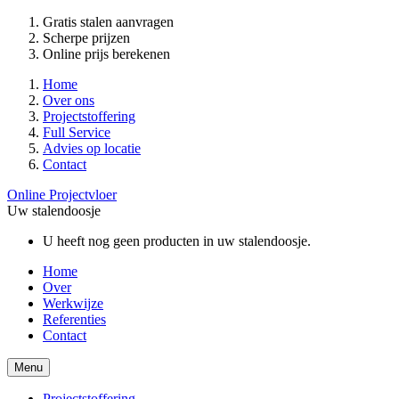
Gratis stalen aanvragen
Scherpe prijzen
Online prijs berekenen
Home
Over ons
Projectstoffering
Full Service
Advies op locatie
Contact
Online Projectvloer
Uw stalendoosje
U heeft nog geen producten in uw stalendoosje.
Home
Over
Werkwijze
Referenties
Contact
Menu
Projectstoffering