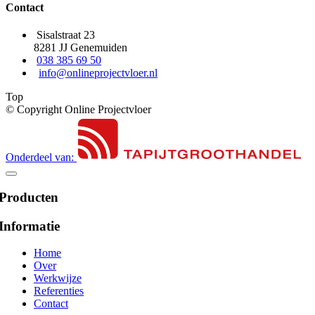
Contact
Sisalstraat 23
8281 JJ Genemuiden
038 385 69 50
info@onlineprojectvloer.nl
Top
© Copyright Online Projectvloer
Onderdeel van:
Producten
Informatie
Home
Over
Werkwijze
Referenties
Contact