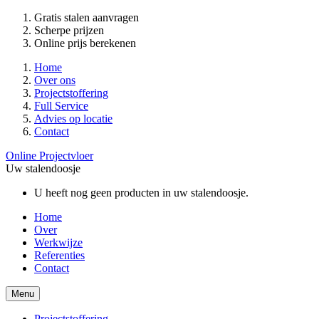
Gratis stalen aanvragen
Scherpe prijzen
Online prijs berekenen
Home
Over ons
Projectstoffering
Full Service
Advies op locatie
Contact
Online Projectvloer
Uw stalendoosje
U heeft nog geen producten in uw stalendoosje.
Home
Over
Werkwijze
Referenties
Contact
Menu
Projectstoffering