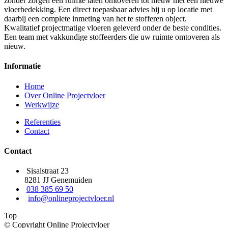
zonder zorgen een ruimte laten omtoveren tot nieuw met een nieuwe
vloerbedekking. Een direct toepasbaar advies bij u op locatie met
daarbij een complete inmeting van het te stofferen object.
Kwalitatief projectmatige vloeren geleverd onder de beste condities.
Een team met vakkundige stoffeerders die uw ruimte omtoveren als
nieuw.
Informatie
Home
Over Online Projectvloer
Werkwijze
Referenties
Contact
Contact
Sisalstraat 23
8281 JJ Genemuiden
038 385 69 50
info@onlineprojectvloer.nl
Top
© Copyright Online Projectvloer