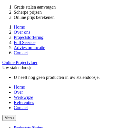
Gratis stalen aanvragen
Scherpe prijzen
Online prijs berekenen
Home
Over ons
Projectstoffering
Full Service
Advies op locatie
Contact
Online Projectvloer
Uw stalendoosje
U heeft nog geen producten in uw stalendoosje.
Home
Over
Werkwijze
Referenties
Contact
Menu
Projectstoffering