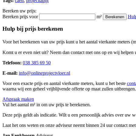
Tags:
caen
,
projecttapijt
Bereken uw prijs:
Bereken prijs voor
m²
Hul
Berekenen
Hulp bij prijs berekenen
Voor het berekenen van uw prijs kunt u het aantal vierkante meters (
Komt u er even niet uit? Neem dan contact met ons op en wij helpen u
Telefoon:
038 385 69 50
E-mail:
info@onlineprojectvloer.nl
Voor een exacte prijs en aantal vierkante meters, kunt u het beste
cont
waarna wij een geheel vrijblijvende offerte op maat zullen uitbrengen.
Afspraak maken
Vul het aantal m² in om uw prijs te berekenen.
Deze prijs geldt als indicatie. Wilt u een persoonlijk advies over uw
Laat het ons weten en onze adviseur neemt binnen 24 uur contact met
Jan Eenkhoorn
Adviseur