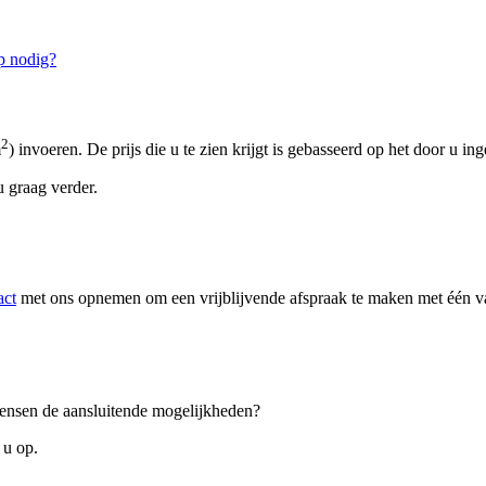
p nodig?
2
m
) invoeren. De prijs die u te zien krijgt is gebasseerd op het door u in
 graag verder.
act
met ons opnemen om een vrijblijvende afspraak te maken met één van
 wensen de aansluitende mogelijkheden?
 u op.