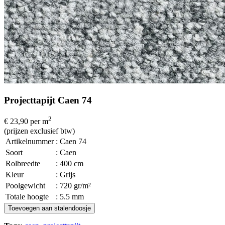
Projecttapijt Caen 74
2
€ 23,90
per m
(prijzen exclusief btw)
Artikelnummer
: Caen 74
Soort
: Caen
Rolbreedte
: 400 cm
Kleur
: Grijs
Poolgewicht
: 720 gr/m²
Totale hoogte
: 5.5 mm
Toevoegen aan stalendoosje