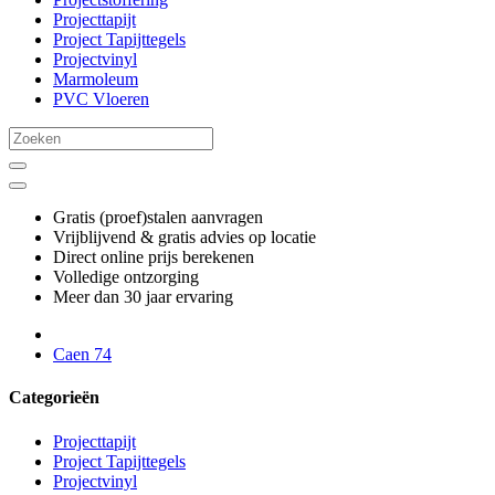
Projecttapijt
Project Tapijttegels
Projectvinyl
Marmoleum
PVC Vloeren
Gratis (proef)stalen aanvragen
Vrijblijvend & gratis advies op locatie
Direct online prijs berekenen
Volledige ontzorging
Meer dan 30 jaar ervaring
Caen 74
Categorieën
Projecttapijt
Project Tapijttegels
Projectvinyl