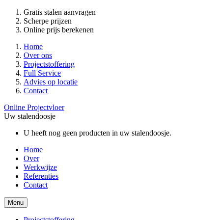
Gratis stalen aanvragen
Scherpe prijzen
Online prijs berekenen
Home
Over ons
Projectstoffering
Full Service
Advies op locatie
Contact
Online Projectvloer
Uw stalendoosje
U heeft nog geen producten in uw stalendoosje.
Home
Over
Werkwijze
Referenties
Contact
Menu
Projectstoffering