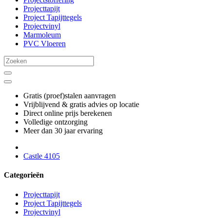
Projecttapijt
Project Tapijttegels
Projectvinyl
Marmoleum
PVC Vloeren
Gratis (proef)stalen aanvragen
Vrijblijvend & gratis advies op locatie
Direct online prijs berekenen
Volledige ontzorging
Meer dan 30 jaar ervaring
Castle 4105
Categorieën
Projecttapijt
Project Tapijttegels
Projectvinyl