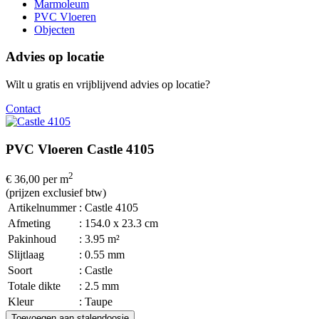
Marmoleum
PVC Vloeren
Objecten
Advies op locatie
Wilt u gratis en vrijblijvend advies op locatie?
Contact
PVC Vloeren Castle 4105
2
€ 36,00
per m
(prijzen exclusief btw)
Artikelnummer
: Castle 4105
Afmeting
: 154.0 x 23.3 cm
Pakinhoud
: 3.95 m²
Slijtlaag
: 0.55 mm
Soort
: Castle
Totale dikte
: 2.5 mm
Kleur
: Taupe
Toevoegen aan stalendoosje