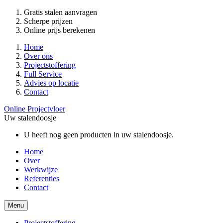
Gratis stalen aanvragen
Scherpe prijzen
Online prijs berekenen
Home
Over ons
Projectstoffering
Full Service
Advies op locatie
Contact
Online Projectvloer
Uw stalendoosje
U heeft nog geen producten in uw stalendoosje.
Home
Over
Werkwijze
Referenties
Contact
Menu
Projectstoffering