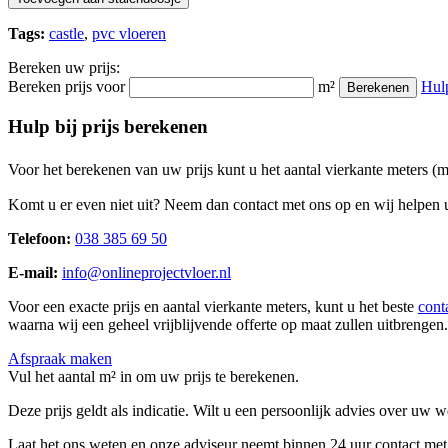
Tags:
castle
,
pvc vloeren
Bereken uw prijs:
Bereken prijs voor
m²
Hul
Berekenen
Hulp bij prijs berekenen
Voor het berekenen van uw prijs kunt u het aantal vierkante meters (
Komt u er even niet uit? Neem dan contact met ons op en wij helpen u
Telefoon:
038 385 69 50
E-mail:
info@onlineprojectvloer.nl
Voor een exacte prijs en aantal vierkante meters, kunt u het beste
cont
waarna wij een geheel vrijblijvende offerte op maat zullen uitbrengen.
Afspraak maken
Vul het aantal m² in om uw prijs te berekenen.
Deze prijs geldt als indicatie. Wilt u een persoonlijk advies over uw
Laat het ons weten en onze adviseur neemt binnen 24 uur contact met