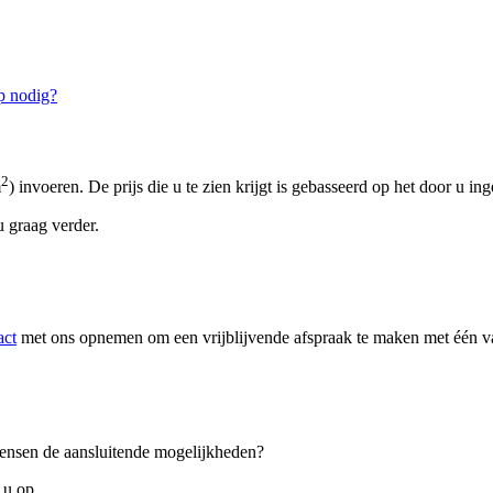
p nodig?
2
m
) invoeren. De prijs die u te zien krijgt is gebasseerd op het door u in
 graag verder.
act
met ons opnemen om een vrijblijvende afspraak te maken met één van
 wensen de aansluitende mogelijkheden?
 u op.