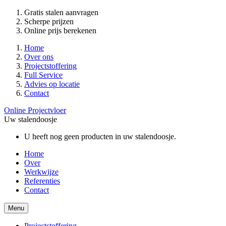
Gratis stalen aanvragen
Scherpe prijzen
Online prijs berekenen
Home
Over ons
Projectstoffering
Full Service
Advies op locatie
Contact
Online Projectvloer
Uw stalendoosje
U heeft nog geen producten in uw stalendoosje.
Home
Over
Werkwijze
Referenties
Contact
Menu
Projectstoffering