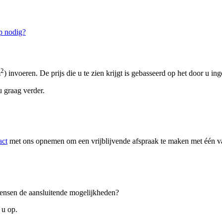
p nodig?
2
m
) invoeren. De prijs die u te zien krijgt is gebasseerd op het door u in
 graag verder.
act
met ons opnemen om een vrijblijvende afspraak te maken met één van
 wensen de aansluitende mogelijkheden?
 u op.