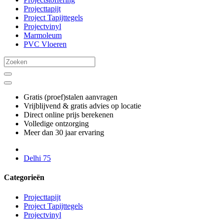
Projecttapijt
Project Tapijttegels
Projectvinyl
Marmoleum
PVC Vloeren
Gratis (proef)stalen aanvragen
Vrijblijvend & gratis advies op locatie
Direct online prijs berekenen
Volledige ontzorging
Meer dan 30 jaar ervaring
Delhi 75
Categorieën
Projecttapijt
Project Tapijttegels
Projectvinyl