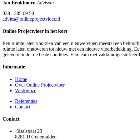
Jan Eenkhoorn
Adviseur
038 - 385 69 50
advies@onlineprojectvloer.nl
Online Projectvloer in het kort
Een ruimte laten voorzien van een nieuwe vloer: meestal een behoorlij
ruimte laten omtoveren tot nieuw met een nieuwe vloerbedekking. Een d
geleverd onder de beste condities. Een team met vakkundige stoffeer
Informatie
Home
Over Online Projectvloer
Werkwijze
Referenties
Contact
Contact
Sisalstraat 23
8281 JJ Genemuiden