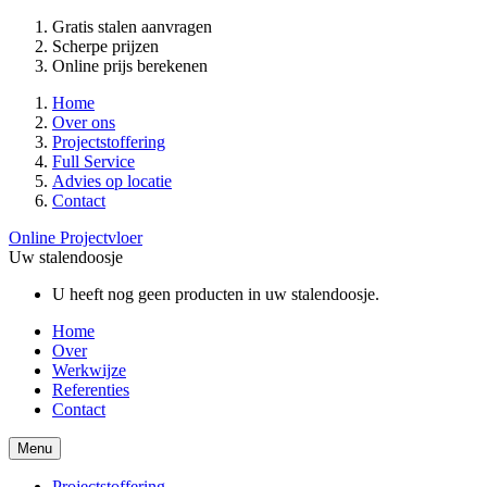
Gratis stalen aanvragen
Scherpe prijzen
Online prijs berekenen
Home
Over ons
Projectstoffering
Full Service
Advies op locatie
Contact
Online Projectvloer
Uw stalendoosje
U heeft nog geen producten in uw stalendoosje.
Home
Over
Werkwijze
Referenties
Contact
Menu
Projectstoffering