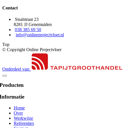
Contact
Sisalstraat 23
8281 JJ Genemuiden
038 385 69 50
info@onlineprojectvloer.nl
Top
© Copyright Online Projectvloer
Onderdeel van:
Producten
Informatie
Home
Over
Werkwijze
Referenties