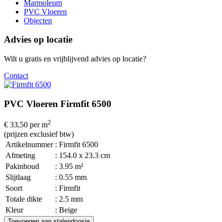
Marmoleum
PVC Vloeren
Objecten
Advies op locatie
Wilt u gratis en vrijblijvend advies op locatie?
Contact
PVC Vloeren Firmfit 6500
2
€ 33,50
per m
(prijzen exclusief btw)
Artikelnummer
: Firmfit 6500
Afmeting
: 154.0 x 23.3 cm
Pakinhoud
: 3.95 m²
Slijtlaag
: 0.55 mm
Soort
: Firmfit
Totale dikte
: 2.5 mm
Kleur
: Beige
Toevoegen aan stalendoosje