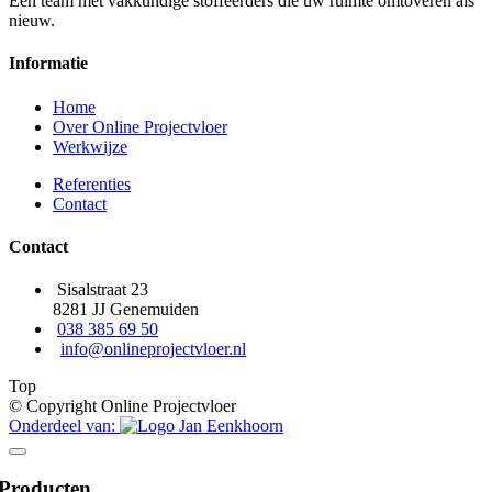
Een team met vakkundige stoffeerders die uw ruimte omtoveren als
nieuw.
Informatie
Home
Over Online Projectvloer
Werkwijze
Referenties
Contact
Contact
Sisalstraat 23
8281 JJ Genemuiden
038 385 69 50
info@onlineprojectvloer.nl
Top
© Copyright Online Projectvloer
Onderdeel van:
Producten