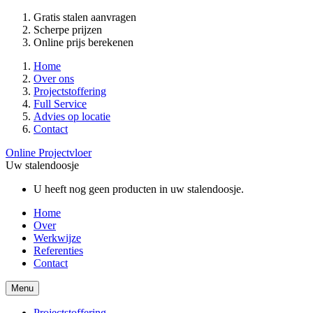
Gratis stalen aanvragen
Scherpe prijzen
Online prijs berekenen
Home
Over ons
Projectstoffering
Full Service
Advies op locatie
Contact
Online Projectvloer
Uw stalendoosje
U heeft nog geen producten in uw stalendoosje.
Home
Over
Werkwijze
Referenties
Contact
Menu
Projectstoffering