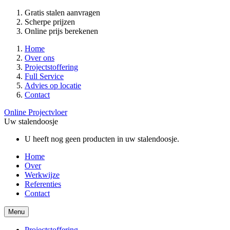
Gratis stalen aanvragen
Scherpe prijzen
Online prijs berekenen
Home
Over ons
Projectstoffering
Full Service
Advies op locatie
Contact
Online Projectvloer
Uw stalendoosje
U heeft nog geen producten in uw stalendoosje.
Home
Over
Werkwijze
Referenties
Contact
Menu
Projectstoffering