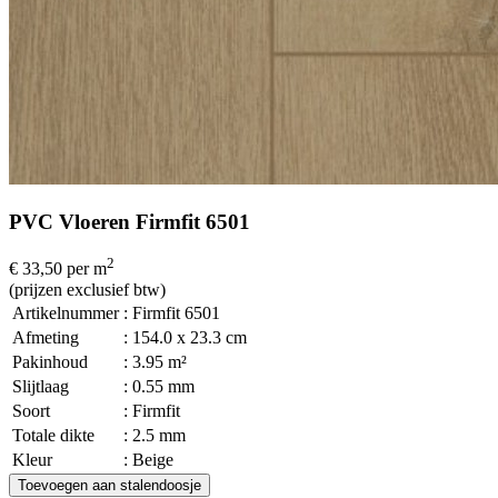
PVC Vloeren Firmfit 6501
2
€ 33,50
per m
(prijzen exclusief btw)
Artikelnummer
: Firmfit 6501
Afmeting
: 154.0 x 23.3 cm
Pakinhoud
: 3.95 m²
Slijtlaag
: 0.55 mm
Soort
: Firmfit
Totale dikte
: 2.5 mm
Kleur
: Beige
Toevoegen aan stalendoosje