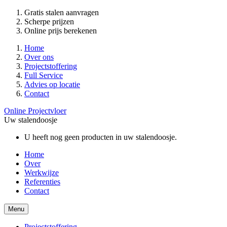
Gratis stalen aanvragen
Scherpe prijzen
Online prijs berekenen
Home
Over ons
Projectstoffering
Full Service
Advies op locatie
Contact
Online Projectvloer
Uw stalendoosje
U heeft nog geen producten in uw stalendoosje.
Home
Over
Werkwijze
Referenties
Contact
Menu
Projectstoffering