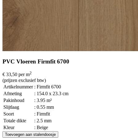
PVC Vloeren Firmfit 6700
2
€ 33,50
per m
(prijzen exclusief btw)
Artikelnummer
: Firmfit 6700
Afmeting
: 154.0 x 23.3 cm
Pakinhoud
: 3.95 m²
Slijtlaag
: 0.55 mm
Soort
: Firmfit
Totale dikte
: 2.5 mm
Kleur
: Beige
Toevoegen aan stalendoosje