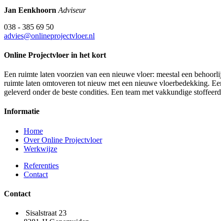
Jan Eenkhoorn
Adviseur
038 - 385 69 50
advies@onlineprojectvloer.nl
Online Projectvloer in het kort
Een ruimte laten voorzien van een nieuwe vloer: meestal een behoorlij
ruimte laten omtoveren tot nieuw met een nieuwe vloerbedekking. Een d
geleverd onder de beste condities. Een team met vakkundige stoffeer
Informatie
Home
Over Online Projectvloer
Werkwijze
Referenties
Contact
Contact
Sisalstraat 23