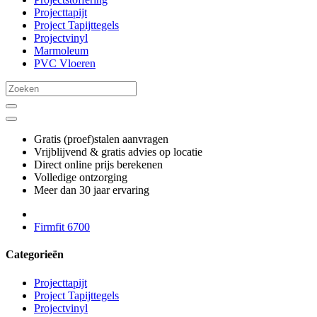
Projecttapijt
Project Tapijttegels
Projectvinyl
Marmoleum
PVC Vloeren
Gratis (proef)stalen aanvragen
Vrijblijvend & gratis advies op locatie
Direct online prijs berekenen
Volledige ontzorging
Meer dan 30 jaar ervaring
Firmfit 6700
Categorieën
Projecttapijt
Project Tapijttegels
Projectvinyl