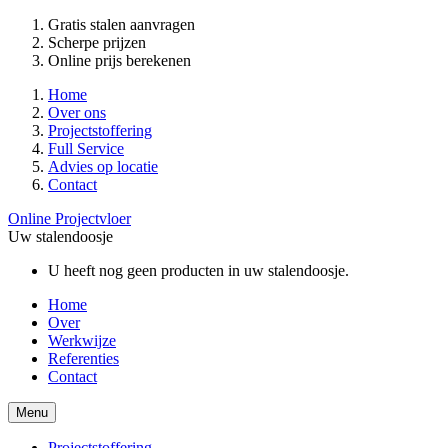
Gratis stalen aanvragen
Scherpe prijzen
Online prijs berekenen
Home
Over ons
Projectstoffering
Full Service
Advies op locatie
Contact
Online Projectvloer
Uw stalendoosje
U heeft nog geen producten in uw stalendoosje.
Home
Over
Werkwijze
Referenties
Contact
Menu
Projectstoffering