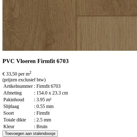
PVC Vloeren Firmfit 6703
2
€ 33,50
per m
(prijzen exclusief btw)
Artikelnummer
: Firmfit 6703
Afmeting
: 154.0 x 23.3 cm
Pakinhoud
: 3.95 m²
Slijtlaag
: 0.55 mm
Soort
: Firmfit
Totale dikte
: 2.5 mm
Kleur
: Bruin
Toevoegen aan stalendoosje