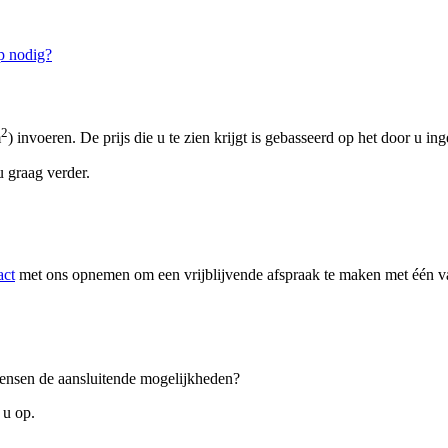
p nodig?
2
m
) invoeren. De prijs die u te zien krijgt is gebasseerd op het door u in
 graag verder.
act
met ons opnemen om een vrijblijvende afspraak te maken met één van
 wensen de aansluitende mogelijkheden?
 u op.