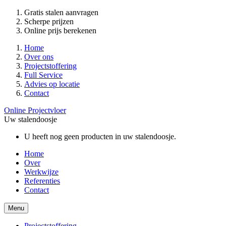
Gratis stalen aanvragen
Scherpe prijzen
Online prijs berekenen
Home
Over ons
Projectstoffering
Full Service
Advies op locatie
Contact
Online Projectvloer
Uw stalendoosje
U heeft nog geen producten in uw stalendoosje.
Home
Over
Werkwijze
Referenties
Contact
Menu
Projectstoffering