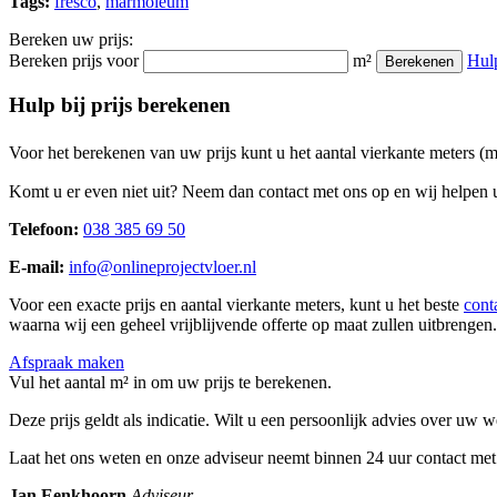
Tags:
fresco
,
marmoleum
Bereken uw prijs:
Bereken prijs voor
m²
Hul
Berekenen
Hulp bij prijs berekenen
Voor het berekenen van uw prijs kunt u het aantal vierkante meters (
Komt u er even niet uit? Neem dan contact met ons op en wij helpen u
Telefoon:
038 385 69 50
E-mail:
info@onlineprojectvloer.nl
Voor een exacte prijs en aantal vierkante meters, kunt u het beste
cont
waarna wij een geheel vrijblijvende offerte op maat zullen uitbrengen.
Afspraak maken
Vul het aantal m² in om uw prijs te berekenen.
Deze prijs geldt als indicatie. Wilt u een persoonlijk advies over uw
Laat het ons weten en onze adviseur neemt binnen 24 uur contact met
Jan Eenkhoorn
Adviseur