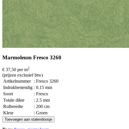
Marmoleum Fresco 3260
2
€ 37,50
per m
(prijzen exclusief btw)
Artikelnummer
: Fresco 3260
Indrukbestendig
: 0.15 mm
Soort
: Fresco
Totale dikte
: 2.5 mm
Rolbreedte
: 200 cm
Kleur
: Groen
Toevoegen aan stalendoosje