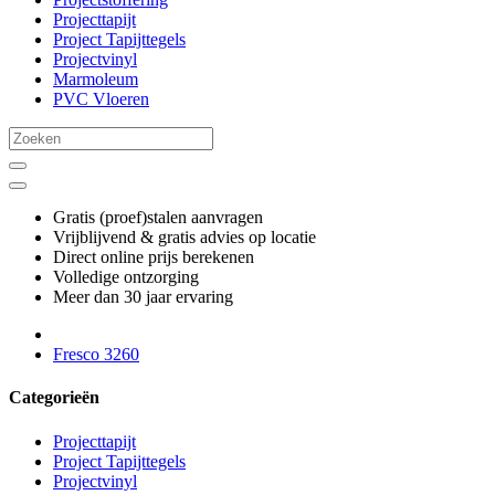
Projecttapijt
Project Tapijttegels
Projectvinyl
Marmoleum
PVC Vloeren
Gratis (proef)stalen aanvragen
Vrijblijvend & gratis advies op locatie
Direct online prijs berekenen
Volledige ontzorging
Meer dan 30 jaar ervaring
Fresco 3260
Categorieën
Projecttapijt
Project Tapijttegels
Projectvinyl