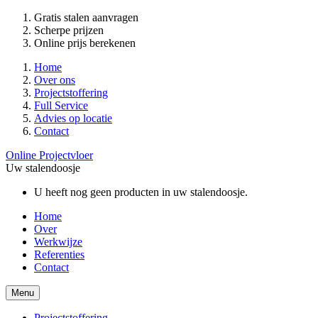
Gratis stalen aanvragen
Scherpe prijzen
Online prijs berekenen
Home
Over ons
Projectstoffering
Full Service
Advies op locatie
Contact
Online Projectvloer
Uw stalendoosje
U heeft nog geen producten in uw stalendoosje.
Home
Over
Werkwijze
Referenties
Contact
Menu
Projectstoffering