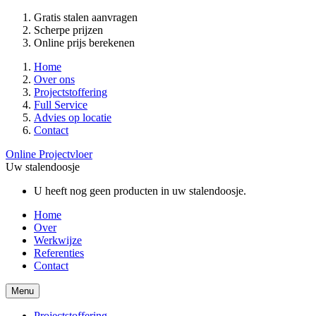
Gratis stalen aanvragen
Scherpe prijzen
Online prijs berekenen
Home
Over ons
Projectstoffering
Full Service
Advies op locatie
Contact
Online Projectvloer
Uw stalendoosje
U heeft nog geen producten in uw stalendoosje.
Home
Over
Werkwijze
Referenties
Contact
Menu
Projectstoffering