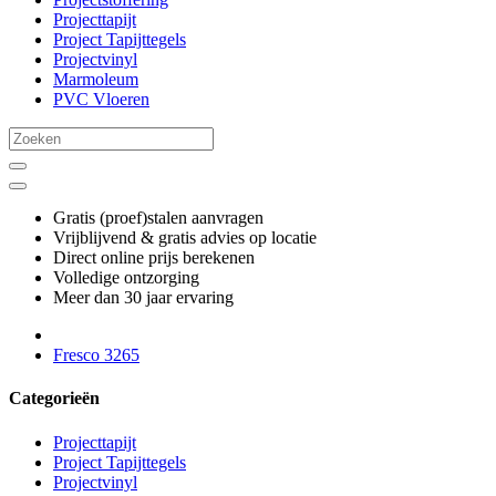
Projecttapijt
Project Tapijttegels
Projectvinyl
Marmoleum
PVC Vloeren
Gratis (proef)stalen aanvragen
Vrijblijvend & gratis advies op locatie
Direct online prijs berekenen
Volledige ontzorging
Meer dan 30 jaar ervaring
Fresco 3265
Categorieën
Projecttapijt
Project Tapijttegels
Projectvinyl