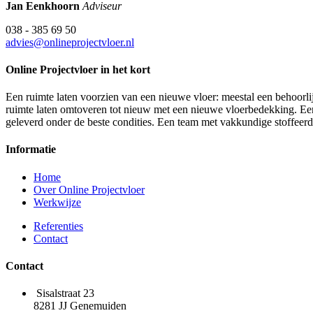
Jan Eenkhoorn
Adviseur
038 - 385 69 50
advies@onlineprojectvloer.nl
Online Projectvloer in het kort
Een ruimte laten voorzien van een nieuwe vloer: meestal een behoorlij
ruimte laten omtoveren tot nieuw met een nieuwe vloerbedekking. Een d
geleverd onder de beste condities. Een team met vakkundige stoffeer
Informatie
Home
Over Online Projectvloer
Werkwijze
Referenties
Contact
Contact
Sisalstraat 23
8281 JJ Genemuiden