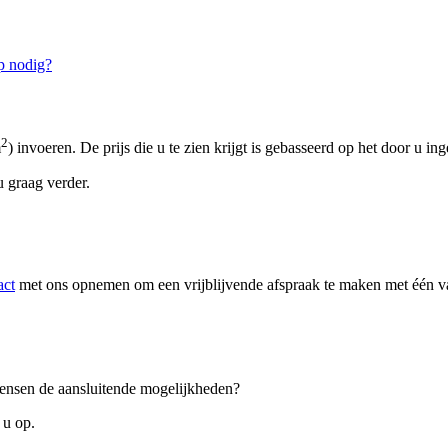
p nodig?
2
m
) invoeren. De prijs die u te zien krijgt is gebasseerd op het door u in
 graag verder.
act
met ons opnemen om een vrijblijvende afspraak te maken met één van
 wensen de aansluitende mogelijkheden?
 u op.