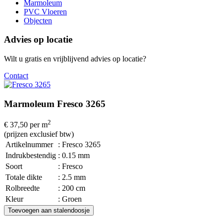
Marmoleum
PVC Vloeren
Objecten
Advies op locatie
Wilt u gratis en vrijblijvend advies op locatie?
Contact
Marmoleum Fresco 3265
2
€ 37,50
per m
(prijzen exclusief btw)
Artikelnummer
: Fresco 3265
Indrukbestendig
: 0.15 mm
Soort
: Fresco
Totale dikte
: 2.5 mm
Rolbreedte
: 200 cm
Kleur
: Groen
Toevoegen aan stalendoosje