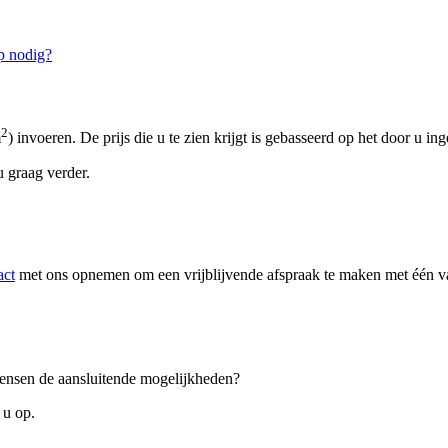
p nodig?
2
m
) invoeren. De prijs die u te zien krijgt is gebasseerd op het door u in
 graag verder.
act
met ons opnemen om een vrijblijvende afspraak te maken met één van
 wensen de aansluitende mogelijkheden?
 u op.