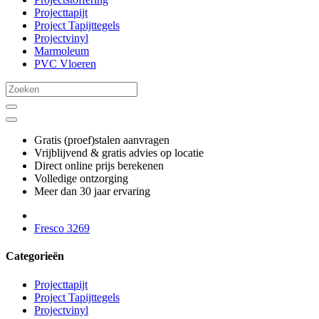
Projecttapijt
Project Tapijttegels
Projectvinyl
Marmoleum
PVC Vloeren
Gratis (proef)stalen aanvragen
Vrijblijvend & gratis advies op locatie
Direct online prijs berekenen
Volledige ontzorging
Meer dan 30 jaar ervaring
Fresco 3269
Categorieën
Projecttapijt
Project Tapijttegels
Projectvinyl