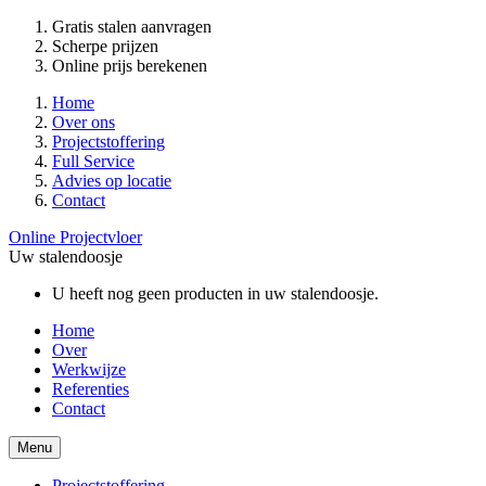
Gratis stalen aanvragen
Scherpe prijzen
Online prijs berekenen
Home
Over ons
Projectstoffering
Full Service
Advies op locatie
Contact
Online Projectvloer
Uw stalendoosje
U heeft nog geen producten in uw stalendoosje.
Home
Over
Werkwijze
Referenties
Contact
Menu
Projectstoffering