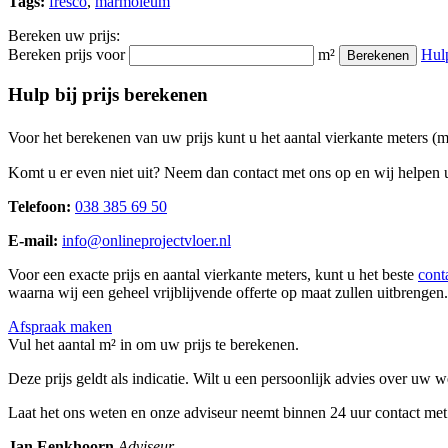
Tags:
fresco
,
marmoleum
Bereken uw prijs:
Bereken prijs voor
m²
Hul
Berekenen
Hulp bij prijs berekenen
Voor het berekenen van uw prijs kunt u het aantal vierkante meters (
Komt u er even niet uit? Neem dan contact met ons op en wij helpen u
Telefoon:
038 385 69 50
E-mail:
info@onlineprojectvloer.nl
Voor een exacte prijs en aantal vierkante meters, kunt u het beste
cont
waarna wij een geheel vrijblijvende offerte op maat zullen uitbrengen.
Afspraak maken
Vul het aantal m² in om uw prijs te berekenen.
Deze prijs geldt als indicatie. Wilt u een persoonlijk advies over uw
Laat het ons weten en onze adviseur neemt binnen 24 uur contact met
Jan Eenkhoorn
Adviseur