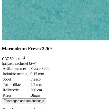
Marmoleum Fresco 3269
2
€ 37,50
per m
(prijzen exclusief btw)
Artikelnummer
: Fresco 3269
Indrukbestendig
: 0.15 mm
Soort
: Fresco
Totale dikte
: 2.5 mm
Rolbreedte
: 200 cm
Kleur
: Blauw
Toevoegen aan stalendoosje