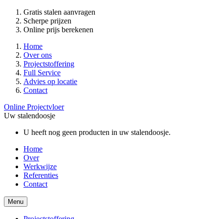
Gratis stalen aanvragen
Scherpe prijzen
Online prijs berekenen
Home
Over ons
Projectstoffering
Full Service
Advies op locatie
Contact
Online Projectvloer
Uw stalendoosje
U heeft nog geen producten in uw stalendoosje.
Home
Over
Werkwijze
Referenties
Contact
Menu
Projectstoffering