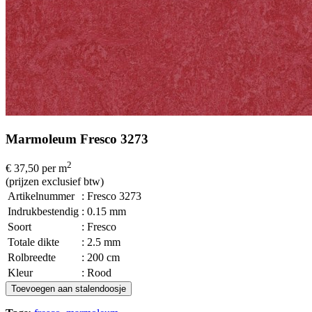
Marmoleum Fresco 3273
2
€ 37,50
per m
(prijzen exclusief btw)
Artikelnummer
: Fresco 3273
Indrukbestendig
: 0.15 mm
Soort
: Fresco
Totale dikte
: 2.5 mm
Rolbreedte
: 200 cm
Kleur
: Rood
Toevoegen aan stalendoosje