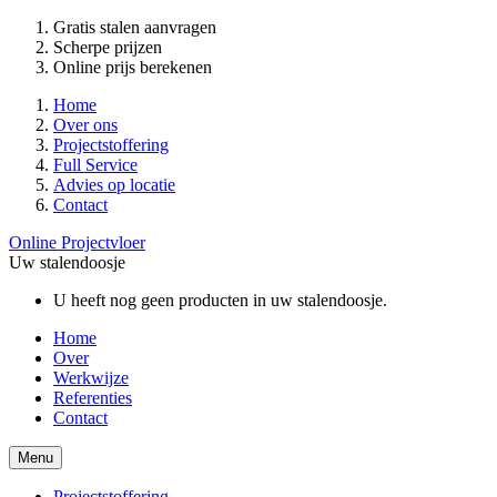
Gratis stalen aanvragen
Scherpe prijzen
Online prijs berekenen
Home
Over ons
Projectstoffering
Full Service
Advies op locatie
Contact
Online Projectvloer
Uw stalendoosje
U heeft nog geen producten in uw stalendoosje.
Home
Over
Werkwijze
Referenties
Contact
Menu
Projectstoffering